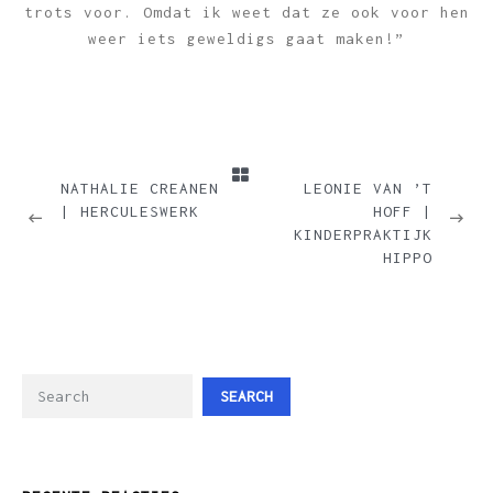
trots voor. Omdat ik weet dat ze ook voor hen
weer iets geweldigs gaat maken!”
PREVIOUS
NEXT
NATHALIE CREANEN
LEONIE VAN ’T
| HERCULESWERK
HOFF |
KINDERPRAKTIJK
HIPPO
SEARCH