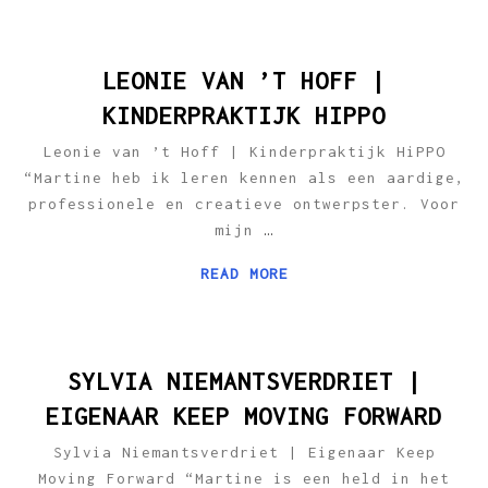
LEONIE VAN ’T HOFF |
KINDERPRAKTIJK HIPPO
Leonie van ’t Hoff | Kinderpraktijk HiPPO
“Martine heb ik leren kennen als een aardige,
professionele en creatieve ontwerpster. Voor
mijn
…
READ MORE
SYLVIA NIEMANTSVERDRIET |
EIGENAAR KEEP MOVING FORWARD
Sylvia Niemantsverdriet | Eigenaar Keep
Moving Forward “Martine is een held in het