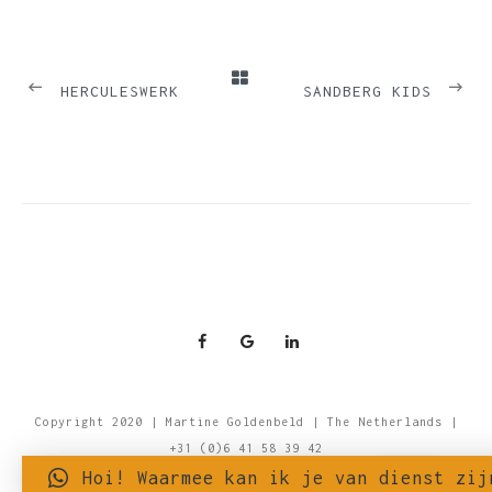
PREVIOUS
NEXT
HERCULESWERK
SANDBERG KIDS
Copyright 2020 | Martine Goldenbeld | The Netherlands |
+31 (0)6 41 58 39 42
Hoi! Waarmee kan ik je van dienst zij
Meer informatie over Privacy & Cookies lees je hier.