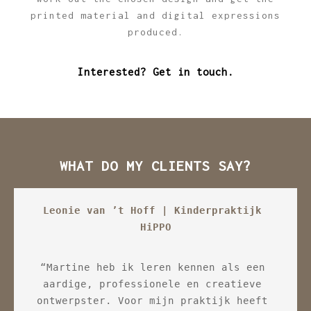
printed material and digital expressions
produced.
Interested?
Get in
touch.
WHAT DO MY CLIENTS SAY?
Leonie van ’t Hoff | Kinderpraktijk 
Sylv
HiPPO
en 
“Martine heb ik leren kennen als een 
“Mar
ik 
aardige, professionele en creatieve 
(s
had 
ontwerpster. Voor mijn praktijk heeft 
c