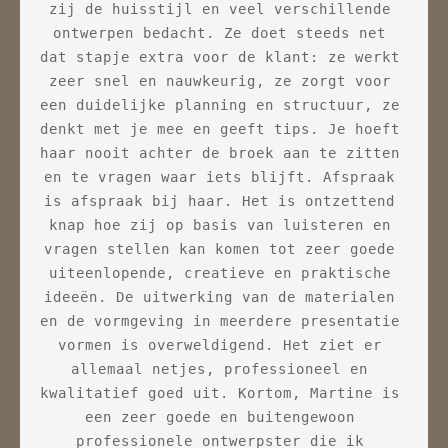
bij 
zij de huisstijl en veel verschillende 
vee
ontwerpen bedacht. Ze doet steeds net 
scal
 
dat stapje extra voor de klant: ze werkt 
loop
d. 
zeer snel en nauwkeurig, ze zorgt voor 
S
 
een duidelijke planning en structuur, ze 
bou
 in 
denkt met je mee en geeft tips. Je hoeft 
etc.
oon 
haar nooit achter de broek aan te zitten 
o
en te vragen waar iets blijft. Afspraak 
all
te 
is afspraak bij haar. Het is ontzettend 
Voo
ver 
knap hoe zij op basis van luisteren en 
ande
ad 
vragen stellen kan komen tot zeer goede 
nie
uiteenlopende, creatieve en praktische 
tech
aan 
ideeën. De uitwerking van de materialen 
opdr
es 
en de vormgeving in meerdere presentatie 
duur
k 
vormen is overweldigend. Het ziet er 
hun 
allemaal netjes, professioneel en 
vr
f, 
kwalitatief goed uit. Kortom, Martine is 
ken,
en 
een zeer goede en buitengewoon 
voor
dit 
professionele ontwerpster die ik 