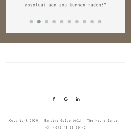
ls 
absoluut aan zou kunnen raden!”
oit 
s 
go 
, 
en 
te 
 op 
er 
an 
Copyright 2020 | Martine Goldenbeld | The Netherlands |
+31 (0)6 41 58 39 42