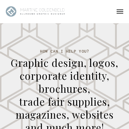
HOW CAN I HELP YOU?
Graphic design, logos,
corporate identity,
brochures,
trade fair supplies,
magazines, websites
and much more!